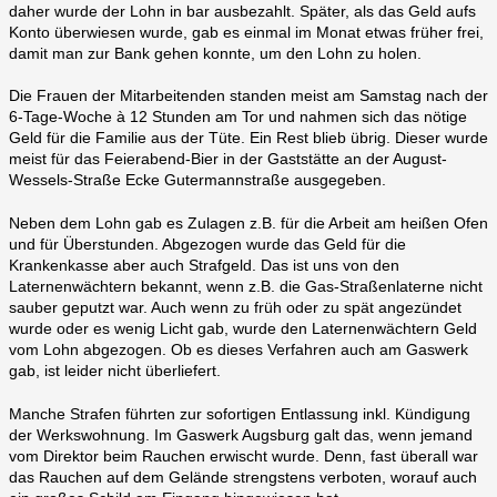
daher wurde der Lohn in bar ausbezahlt. Später, als das Geld aufs
Konto überwiesen wurde, gab es einmal im Monat etwas früher frei,
damit man zur Bank gehen konnte, um den Lohn zu holen.
Die Frauen der Mitarbeitenden standen meist am Samstag nach der
6-Tage-Woche à 12 Stunden am Tor und nahmen sich das nötige
Geld für die Familie aus der Tüte. Ein Rest blieb übrig. Dieser wurde
meist für das Feierabend-Bier in der Gaststätte an der August-
Wessels-Straße Ecke Gutermannstraße ausgegeben.
Neben dem Lohn gab es Zulagen z.B. für die Arbeit am heißen Ofen
und für Überstunden. Abgezogen wurde das Geld für die
Krankenkasse aber auch Strafgeld. Das ist uns von den
Laternenwächtern bekannt, wenn z.B. die Gas-Straßenlaterne nicht
sauber geputzt war. Auch wenn zu früh oder zu spät angezündet
wurde oder es wenig Licht gab, wurde den Laternenwächtern Geld
vom Lohn abgezogen. Ob es dieses Verfahren auch am Gaswerk
gab, ist leider nicht überliefert.
Manche Strafen führten zur sofortigen Entlassung inkl. Kündigung
der Werkswohnung. Im Gaswerk Augsburg galt das, wenn jemand
vom Direktor beim Rauchen erwischt wurde. Denn, fast überall war
das Rauchen auf dem Gelände strengstens verboten, worauf auch