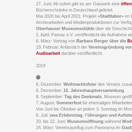
27. Juni: Ab sofort gibt es am Gaswerk eine
öffen
Bücherschränke in Deutschland gelistet.
Mai 2020 bis April 2021: Projekt
»Stadtlabor«
im P
Archivarbeiten und Medienproduktionen zur Verfü
Oberhauser Museumsstüble
über die Geschicht
2. April: Pareaz e.V. veröffentlicht die Aufnahme e
6. März: Vortrag von
Barbara Berger über die
Ba
19. Februar: Anlässlich der
Vereinsgründung vor
Audioarbeit
darüber veröffentlicht.
2019
6. Dezember:
Weihnachtsfeier
des Vereins zusa
6. Dezember:
15. Jahreshauptversammlung
8. September:
Tag des Denkmals
. Museum geöff
7. August:
Sommerfest
für ehemaligen Mitarbeiter
Von Juni bis Oktober an jedem 3. Sonntag im Mo
6. Juli:
swa Erlebnistag.
F
ührungen und Aufsti
20. bis 22. Juni:
Museumsöffnung
während
Modu
24. März: Vereinsausflug zum Panorama im
Gasb