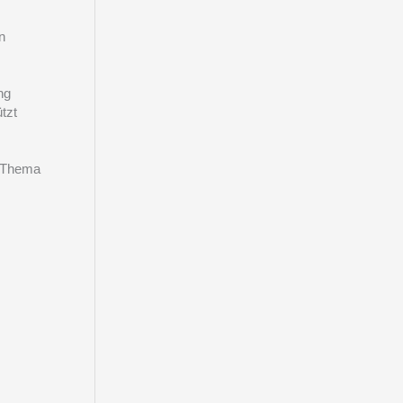
n
ng
tzt
m Thema