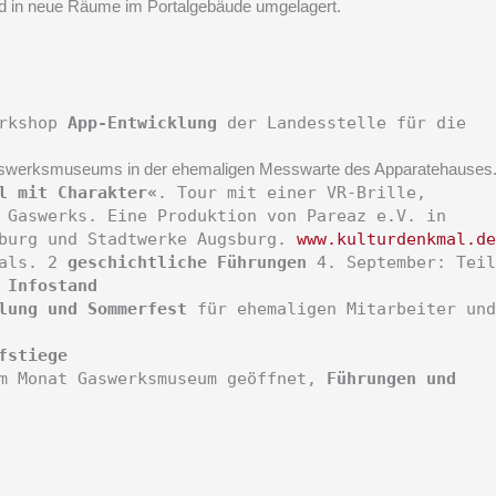
d in neue Räume im Portalgebäude umgelagert.
orkshop
App-Entwicklung
der Landesstelle für die
Gaswerksmuseums in der ehemaligen Messwarte des Apparatehauses
l mit Charakter«
. Tour mit einer VR-Brille,
 Gaswerks. Eine Produktion von Pareaz e.V. in
sburg und Stadtwerke Augsburg.
www.kulturdenkmal.de
mals. 2
geschichtliche Führungen
4. September: Teil
m
Infostand
lung und Sommerfest
für ehemaligen Mitarbeiter und
fstiege
im Monat Gaswerksmuseum geöffnet,
Führungen und