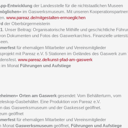
pp-Entwicklung
der Landesstelle für die nichtstaatlichen Museen
möglichen«
im Gaswerksmuseum. Mit unseren Kooperationspartner
en.
www.pareaz.de/mitgestalten-ermoeglichen
rd
der Oberbürgermeisterin
21
. Unser Beitrag: Organisatorische Mithilfe und geschichtliche Führu
on Dokumenten und Fotos des Gaswerkarchivs. Finanzielle unterstü
seen.
merfest
für ehemaligen Mitarbeiter und Vereinsmitglieder
onsprojekt mit Pareaz e.V. 5 Stationen im Geländes des Gaswerk zu
densfest.
www.pareaz.de/kunst-pfad-am-gaswerk
g im Monat
Führungen und Aufstiege
geheimen« Orten am Gaswerk
gesendet: Vom Behälterturm, vom
eskop-Gasbehälter. Eine Produktion von Pareaz e.V.
n das Gaswerksmuseum und der Gaskessel geöffnet.
um geöffnet
merfest
für ehemaligen Mitarbeiter und Vereinsmitglieder
 im Monat
Gaswerksmuseum
geöffnet,
Führungen und Aufstiege