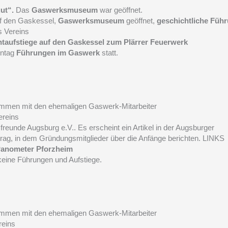
gut“.
Das
Gaswerksmuseum
war geöffnet.
f den Gaskessel,
Gaswerksmuseum
geöffnet,
geschichtliche Füh
 Vereins
htaufstiege auf den Gaskessel zum Plärrer Feuerwerk
nntag
Führungen im Gaswerk
statt.
mmen mit den ehemaligen Gaswerk-Mitarbeiter
ereins
eunde Augsburg e.V.. Es erscheint ein Artikel in der Augsburger
itrag, in dem Gründungsmitglieder über die Anfänge berichten. LINKS
anometer Pforzheim
keine Führungen und Aufstiege.
mmen mit den ehemaligen Gaswerk-Mitarbeiter
reins