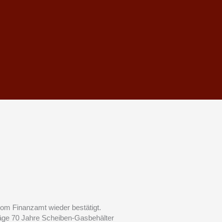
om Finanzamt wieder bestätigt.
räge 70 Jahre Scheiben-Gasbehälter