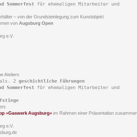
nd Sommerfest
für ehemaligen Mitarbeiter und
hälter – von der Grundsteinlegung zum Kunstobjekt
hmen von
Augsburg Open
rg e.V.
e Ateliers
mals. 2
geschichtliche Führungen
nd Sommerfest
für ehemaligen Mitarbeiter und
fstiege
ers
pp »Gaswerk Augsburg«
im Rahmen einer Präsentation zusammen
rg e.V.
sburg.de