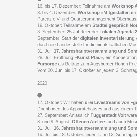
16. bis 17. Dezember: Teilnahme am
Workshop A
3. bis 4. Dezember:
Workshop »Mitgestalten er
Pareaz e.V. und Quartiersmanagement Oberhaus
18. Oktober: Teilnahme am
Stadteilgespräch No
3. September: 25-Jahrfeier der
Lokalen Agenda 
September: Start der
digitalen Inventarisierung
v
durch die Landesstelle für die nichtstaatlichen Mu
31. Juli:
17. Jahreshauptversammlung und Som
28. Juli: Eröffnung
»Kunst Pfad«
, ein Kooperati
Fürsorge
als Beitrag zum Augsburger Hohen Frie
Vom 20. Juni bis 17. Ok
tober
an jedem 3. Sonnta
2020
17. Oktober: Wir haben
drei Livestreams von »
Dachboden des Apparatehauses und aus einem Tel
27. September: Anlässlich
Fuggerstadt Volt
ware
8. und 9. August:
Offenen Ateliers
und auch Muse
31. Juli:
16. Jahreshauptversammlung und Som
19. Juli bis 18. Oktober: jeden 1. und 3. Sonntag