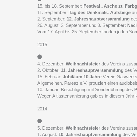
15. bis 18. September:
Festival „Asche zu Farb
11. September:
Tag des Denkmals
.
Aufstiege
au
2. September:
12. Jahreshauptversammlung
des
26. August, 2. September und 9. September
: Nac
Vom 17. April bis 25. September fanden jeden So
2015
4. Dezember:
Weihnachtsfeier
des Vereins zusa
2. Oktober:
11. Jahreshauptversammlung
des V
15. Februar:
Jubiläum 10 Jahre
Verein Gaswerksfr
Allgemeinen. Pareaz e.V. prouziert einen audiobe
10. Januar: Besichtigung mit Sonderführung des
P
Wegen Altlastensanierung gab es in diesem Jahr 
2014
5. Dezember:
Weihnachtsfeier
des Vereins zusa
1. August:
10. Jahreshauptversammlung
des Ve