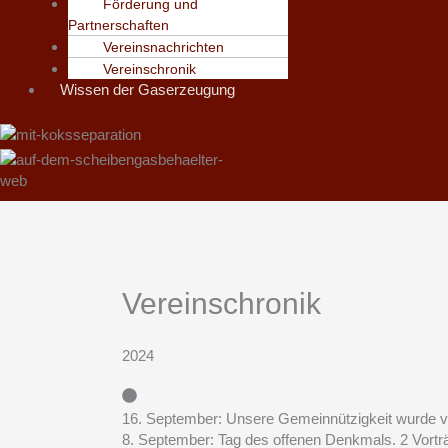
Förderung und
Partnerschaften
Vereinsnachrichten
Vereinschronik
Wissen der Gaserzeugung
Vereinschronik
2024
16. September: Unsere Gemeinnützigkeit wurde v
8. September: Tag des offenen Denkmals. 2 Vort