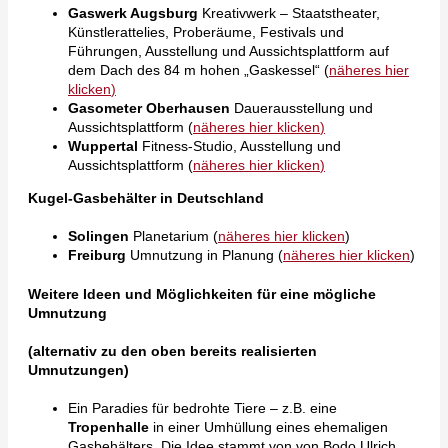
Gaswerk Augsburg
Kreativwerk – Staatstheater,
Künstlerattelies, Proberäume, Festivals und
Führungen, Ausstellung und Aussichtsplattform auf
dem Dach des 84 m hohen „Gaskessel“ (
näheres hier
klicken
)
Gasometer Oberhausen
Dauerausstellung und
Aussichtsplattform (
näheres hier klicken
)
Wuppertal
Fitness-Studio, Ausstellung und
Aussichtsplattform (
näheres hier klicken
)
Kugel-Gasbehälter in Deutschland
Solingen
Planetarium (
n
äheres hier klicken
)
Freiburg
Umnutzung in Planung (
näheres hier klicken
)
Weitere Ideen und Möglichkeiten für eine mögliche
Umnutzung
(alternativ zu den oben bereits realisierten
Umnutzungen)
Ein Paradies für bedrohte Tiere – z.B. eine
Tropenhalle
in einer Umhüllung eines ehemaligen
Gasbehälters. Die Idee stammt von von Bodo Ulrich.