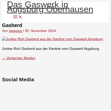
Das Gaswerk in
Zum
Menü
Augsburg Oberhausen
Inhalt
springen
Gasherd
Von
stgasius
/
30. November 2024
Junker-Ruh Gasherd aus der Kantine vom Gaswerk Augsburg
←
Vorheriger Medien
Social Media