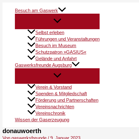
Zum
Menü
Inhalt
Besuch am Gaswerk
springen
Selbst erleben
Führungen und Veranstaltungen
Besuch im Museum
Schutzpatron »GASIUS«
Gelände und Anfahrt
Gaswerksfreunde Augsburg
Verein & Vorstand
Spenden & Mitgliedschaft
Förderung und Partnerschaften
Vereinsnachrichten
Vereinschronik
Wissen der Gaserzeugung
donauwoerth
Von
gaswerksfreunde
/
9. Januar 2023