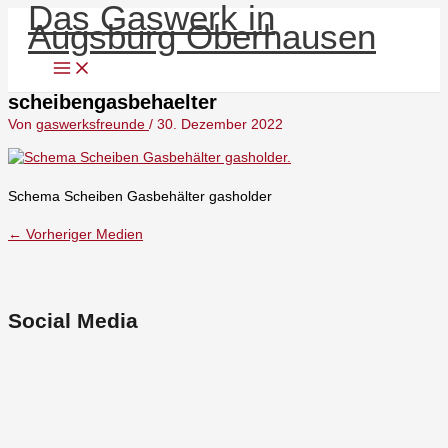
Das Gaswerk in
Zum
Menü
Augsburg Oberhausen
Inhalt
springen
scheibengasbehaelter
Von
gaswerksfreunde
/
30. Dezember 2022
Schema Scheiben Gasbehälter gasholder
←
Vorheriger Medien
Social Media