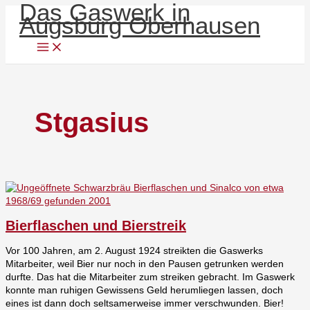
Das Gaswerk in
Zum
Bierflaschen
Roman
Tarnanstrich
Waschmaschine
Zigarrenanzünder
Drehbank
Elektrowagen
175
Rauchen
MAN
Gasometer
Stadtgas
Hofbeleuchtung
Erste
Roman
Menü
Augsburg Oberhausen
Inhalt
und
Hans
Jahre
verboten
Scheiben-
Wassertopf
Führung
TAG
springen
Bierstreik
Prölss
Gasbeleuchtung
Gasbehälter
nach
NULL
Tag
in
Stilllegung
TAG
Null
Augsburg
EINS
Tag
Eins
Stgasius
Bierflaschen und Bierstreik
Vor 100 Jahren, am 2. August 1924 streikten die Gaswerks
Mitarbeiter, weil Bier nur noch in den Pausen getrunken werden
durfte. Das hat die Mitarbeiter zum streiken gebracht. Im Gaswerk
konnte man ruhigen Gewissens Geld herumliegen lassen, doch
eines ist dann doch seltsamerweise immer verschwunden. Bier!