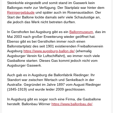
Steinkohle eingestellt und somit stand im Gaswerk kein
Ballongas mehr zur Verfügung. Der Startplatz war hinter dem
Reinigergebäude
und später auch im Rosenaustadion. Der
Start der Ballone lockte damals sehr viele Schaulustige an,
die jedoch das Werk nicht betreten durften.
In Gersthofen bei Augsburg gibt es ein
Ballonmuseu
m
, das im
Mai 2003 nach großer Erweiterung wieder geöffnet hat.
Ebenso gibt es bei Gersthofen immer noch einen
Ballonstartplatz des seit 1901 existierenden Freiballonverein
Augsburg
https://www.augsburg-ballon.de/
(ehemalig
Augsburger Verein für Luftschiffahrt), wo immer noch viele
Gasballone starten. Dieses Gas kommt jedoch nicht vom
Augsburger Gaswerk.
Auch gab es in Augsburg die Ballonfabrik Riedinger. Ihr
Standort war zwischen Wertach und Senkelbach in der
Austraße. Gegründet im Jahre 1897 vom August Riedinger
(1845-1919) und wurde leider 2009 geschlossen.
In Augsburg gibt es sogar noch eine Firma, die Gasballone
herstellt. Ballonbau Wörner
https://www.ballonbau.de/
.