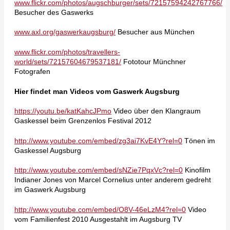
www
.flickr.com/photos/augschburger/sets/72157594242767766/
Besucher des Gaswerks
www.axl.org/gaswerkaugsburg/
Besucher aus München
www.flickr.com/photos/travellers-
world/sets/72157604679537181/
Fototour Münchner
Fotografen
Hier findet man Videos vom Gaswerk Augsburg
https://youtu.be/katKahcJPmo
Video über den Klangraum
Gaskessel beim Grenzenlos Festival 2012
http://www.youtube.com/embed/zg3ai7KvE4Y?rel=0
Tönen im
Gaskessel Augsburg
http://www.youtube.com/embed/sNZie7PqxVc?rel=0
Kinofilm
Indianer Jones von Marcel Cornelius unter anderem gedreht
im Gaswerk Augsburg
http://www.youtube.com/embed/O8V-46eLzM4?rel=0
Video
vom Familienfest 2010 Ausgestahlt im Augsburg TV