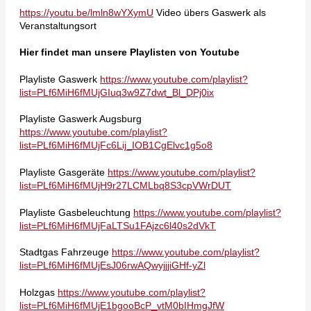
https://youtu.be/lmln8wYXymU
Video übers Gaswerk als
Veranstaltungsort
Hier findet man unsere Playlisten von Youtube
Playliste Gaswerk
https://www.youtube.com/playlist?
list=PLf6MiH6fMUjGIuq3w9Z7dwt_Bl_DPj0ix
Playliste Gaswerk Augsburg
https://www.youtube.com/playlist?
list=PLf6MiH6fMUjFc6Lij_IOB1CgElvc1g5o8
Playliste Gasgeräte
https://www.youtube.com/playlist?
list=PLf6MiH6fMUjH9r27LCMLbq8S3cpVWrDUT
Playliste Gasbeleuchtung
https://www.youtube.com/playlist?
list=PLf6MiH6fMUjFaLTSu1FAjzc6l40s2dVkT
Stadtgas Fahrzeuge
https://www.youtube.com/playlist?
list=PLf6MiH6fMUjEsJ06rwAQwyjjjiGHf-yZl
Holzgas
https://www.youtube.com/playlist?
list=PLf6MiH6fMUjE1bgooBcP_vtM0bIHmgJfW