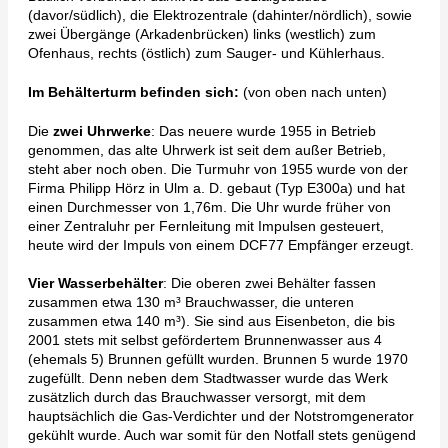
(davor/südlich), die Elektrozentrale (dahinter/nördlich), sowie
zwei Übergänge (Arkadenbrücken) links (westlich) zum
Ofenhaus, rechts (östlich) zum Sauger- und Kühlerhaus.
Im Behälterturm befinden sich:
(von oben nach unten)
Die
zwei Uhrwerke
: Das neuere wurde 1955 in Betrieb
genommen, das alte Uhrwerk ist seit dem außer Betrieb,
steht aber noch oben. Die Turmuhr von 1955 wurde von der
Firma Philipp Hörz in Ulm a. D. gebaut (Typ E300a) und hat
einen Durchmesser von 1,76m. Die Uhr wurde früher von
einer Zentraluhr per Fernleitung mit Impulsen gesteuert,
heute wird der Impuls von einem DCF77 Empfänger erzeugt.
Vier Wasserbehälter
: Die oberen zwei Behälter fassen
zusammen etwa 130 m³ Brauchwasser, die unteren
zusammen etwa 140 m³). Sie sind aus Eisenbeton, die bis
2001 stets mit selbst gefördertem Brunnenwasser aus 4
(ehemals 5) Brunnen gefüllt wurden. Brunnen 5 wurde 1970
zugefüllt. Denn neben dem Stadtwasser wurde das Werk
zusätzlich durch das Brauchwasser versorgt, mit dem
hauptsächlich die Gas-Verdichter und der Notstromgenerator
gekühlt wurde. Auch war somit für den Notfall stets genügend