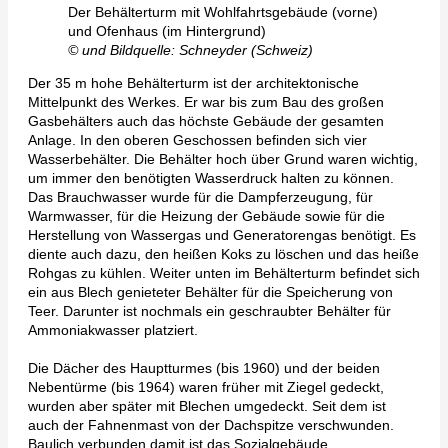
Der Behälterturm mit Wohlfahrtsgebäude (vorne)
und Ofenhaus (im Hintergrund)
© und Bildquelle: Schneyder (Schweiz)
Der 35 m hohe Behälterturm ist der architektonische
Mittelpunkt des Werkes. Er war bis zum Bau des großen
Gasbehälters auch das höchste Gebäude der gesamten
Anlage. In den oberen Geschossen befinden sich vier
Wasserbehälter. Die Behälter hoch über Grund waren wichtig,
um immer den benötigten Wasserdruck halten zu können.
Das Brauchwasser wurde für die Dampferzeugung, für
Warmwasser, für die Heizung der Gebäude sowie für die
Herstellung von Wassergas und Generatorengas benötigt. Es
diente auch dazu, den heißen Koks zu löschen und das heiße
Rohgas zu kühlen. Weiter unten im Behälterturm befindet sich
ein aus Blech genieteter Behälter für die Speicherung von
Teer. Darunter ist nochmals ein geschraubter Behälter für
Ammoniakwasser platziert.
Die Dächer des Hauptturmes (bis 1960) und der beiden
Nebentürme (bis 1964) waren früher mit Ziegel gedeckt,
wurden aber später mit Blechen umgedeckt. Seit dem ist
auch der Fahnenmast von der Dachspitze verschwunden.
Baulich verbunden damit ist das Sozialgebäude