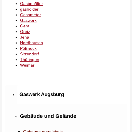
Gasbehälter
gasholder
Gasometer
Gaswerk
Gera
Greiz
Jena
Nordhausen
Pößneck
Sitzendorf
Thüringen
Weimar
Gaswerk Augsburg
Gebäude und Gelände
Gebäudeverzeichnis