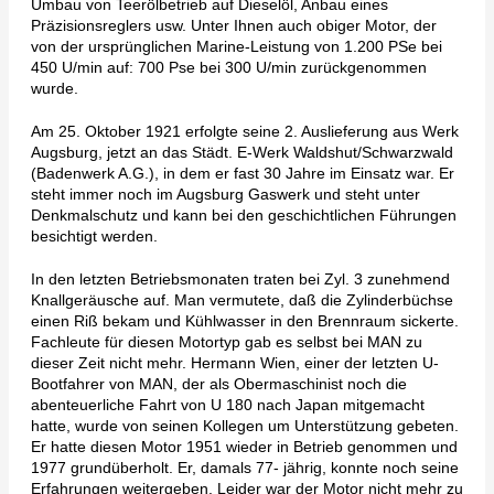
Umbau von Teerölbetrieb auf Dieselöl, Anbau eines
Präzisionsreglers usw. Unter Ihnen auch obiger Motor, der
von der ursprünglichen Marine-Leistung von 1.200 PSe bei
450 U/min auf: 700 Pse bei 300 U/min zurückgenommen
wurde.
Am 25. Oktober 1921 erfolgte seine 2. Auslieferung aus Werk
Augsburg, jetzt an das Städt. E-Werk Waldshut/Schwarzwald
(Badenwerk A.G.), in dem er fast 30 Jahre im Einsatz war. Er
steht immer noch im Augsburg Gaswerk und steht unter
Denkmalschutz und kann bei den geschichtlichen Führungen
besichtigt werden.
In den letzten Betriebsmonaten traten bei Zyl. 3 zunehmend
Knallgeräusche auf. Man vermutete, daß die Zylinderbüchse
einen Riß bekam und Kühlwasser in den Brennraum sickerte.
Fachleute für diesen Motortyp gab es selbst bei MAN zu
dieser Zeit nicht mehr. Hermann Wien, einer der letzten U-
Bootfahrer von MAN, der als Obermaschinist noch die
abenteuerliche Fahrt von U 180 nach Japan mitgemacht
hatte, wurde von seinen Kollegen um Unterstützung gebeten.
Er hatte diesen Motor 1951 wieder in Betrieb genommen und
1977 grundüberholt. Er, damals 77- jährig, konnte noch seine
Erfahrungen weitergeben. Leider war der Motor nicht mehr zu