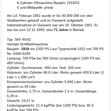
6-Zylinder-Ölmaschine Baujahr 1918/22
© und Bildquelle: privat
Am 14. Februar 1951 wurde er für 30.000 DM von den
Stadtwerken gekauft und im Gaswerk aufgestellt.
Inbetriebnahme im Gaswerk war am 18. Oktober 1951. Er
war bis zum 12.11.1993, also
71 Jahre
in Betrieb.
Typ: S6V 45/42
Viertakt Schiffsölmaschine
Baujahr:
1918
mit 1200 PS Laut Typenschild 1922 mit 700 PS
No. 6260-6265
Leistung: 700 PSe bei 300 U/min (ursprünglich 1200 PS bei
450 U/min)
Zylinder: Durchmesser: 450 mm; Hub: 420 mm
Hubraum: pro Zylinder 66,8 Liter; Motor gesamt 400,8 Liter (1
Liter = 1.000 cm³)
Kompressionsvolumen: pro Zylinder 5,666 Liter; Motor
gesamt ca 34 Liter
Gesamthöhe: 2,75 m, Gesamtbreite 1,4 m, Gesamtlänge:
6,29 m
Gewicht: 24,67 to
Leistungsgewicht: 21,4 kg/PSe (bei 1200 PS) bzw. 35,3
kg/PSe (bei 700 PS)